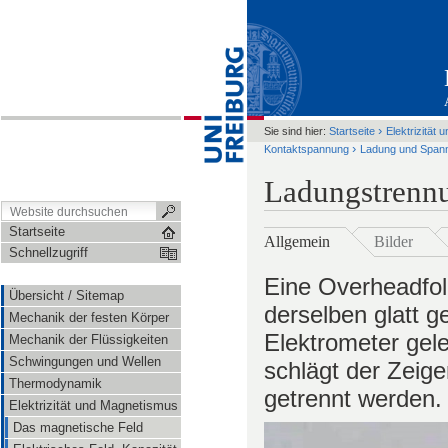
›
Sie sind hier:
Startseite
Elektrizität
›
Kontaktspannung
Ladung und Span
Ladungstrenn
Startseite
Allgemein
Bilder
Schnellzugriff
Eine Overheadfoli
Übersicht / Sitemap
derselben glatt 
Mechanik der festen Körper
Elektrometer gele
Mechanik der Flüssigkeiten
Schwingungen und Wellen
schlägt der Zeige
Thermodynamik
getrennt werden.
Elektrizität und Magnetismus
Das magnetische Feld