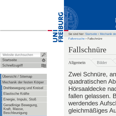
›
Sie sind hier:
Startseite
Mechanik de
›
Fallversuche
Fallschnüre
Fallschnüre
Startseite
Allgemein
Bilder
Schnellzugriff
Zwei Schnüre, an 
Übersicht / Sitemap
quadratischen Ab
Mechanik der festen Körper
Hörsaaldecke nac
Drehbewegung und Kreisel
Elastische Kräfte
fallen gelassen. 
Energie, Impuls, Stoß
werdendes Aufsch
Geradlinige Bewegung,
Kraft, Masse,
gleichmäßiges Au
Beschleunigung