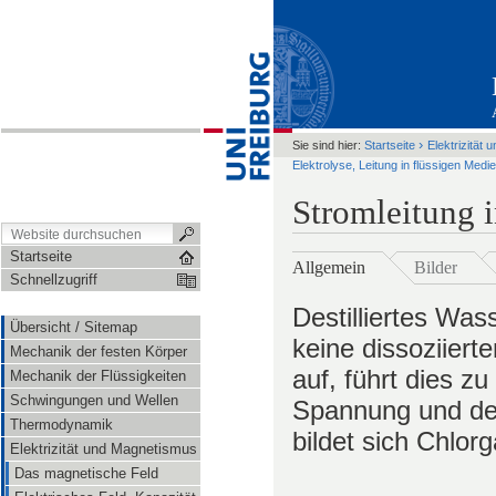
›
Sie sind hier:
Startseite
Elektrizität
Elektrolyse, Leitung in flüssigen Medi
Stromleitung i
Startseite
Allgemein
Bilder
Schnellzugriff
Destilliertes Wass
Übersicht / Sitemap
keine dissoziier
Mechanik der festen Körper
auf, führt dies z
Mechanik der Flüssigkeiten
Schwingungen und Wellen
Spannung und der
Thermodynamik
bildet sich Chlor
Elektrizität und Magnetismus
Das magnetische Feld