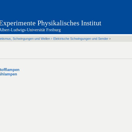
Experimente Physikalisches Institut
Albert-Ludwigs-Universität Freiburg
Übersicht / Sitemap
Mechanik der festen Körper
›
›
etismus, Schwingungen und Wellen
Elektrische Schwingungen und Sender
Mechanik der Flüssigkeiten
Schwingungen und Wellen
Therm
Elektrizität und Magnetismus
Elektromagnetismus, Schwingungen 
Optik
Atom und Kernphysik
tofflampen
Glühlampen