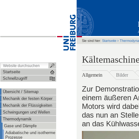
›
Sie sind hier:
Startseite
Thermodyna
Kältemaschin
Startseite
Allgemein
Bilder
Schnellzugriff
Zur Demonstratio
Übersicht / Sitemap
einem äußeren An
Mechanik der festen Körper
Motors wird dabe
Mechanik der Flüssigkeiten
Schwingungen und Wellen
das nun an Stell
Thermodynamik
an das Kühlwass
Gase und Dämpfe
Adiabatische und isotherme
Prozesse