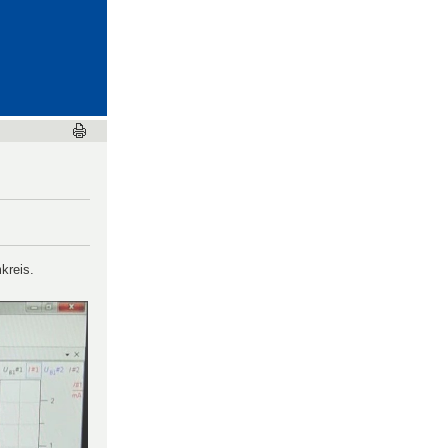
odynamik
und Wellen
kreis.