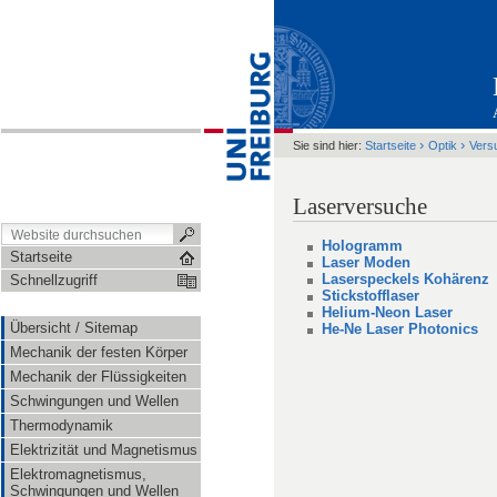
›
›
Sie sind hier:
Startseite
Optik
Vers
Laserversuche
Hologramm
Startseite
Laser Moden
Laserspeckels Kohärenz
Schnellzugriff
Stickstofflaser
Helium-Neon Laser
Übersicht / Sitemap
He-Ne Laser Photonics
Mechanik der festen Körper
Mechanik der Flüssigkeiten
Schwingungen und Wellen
Thermodynamik
Elektrizität und Magnetismus
Elektromagnetismus,
Schwingungen und Wellen