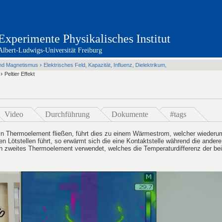
Experimente Physikalisches Institut
Albert-Ludwigs-Universität Freiburg
Übersicht / Sitemap
Mechanik der festen Körper
›
 und Magnetismus
Elektrisches Feld, Kapazität, Influenz, Dielektrikum,
Mechanik der Flüssigkeiten
Schwingungen und Wellen
Therm
›
Peltier Effekt
Elektrizität und Magnetismus
Elektromagnetismus, Schwingungen 
Optik
Atom und Kernphysik
Video
Durchführung
Dokumente
#tags
in Thermoelement fließen, führt dies zu einem Wärmestrom, welcher wieder
n Lötstellen führt, so erwärmt sich die eine Kontaktstelle während die andere
 zweites Thermoelement verwendet, welches die Temperaturdifferenz der bei