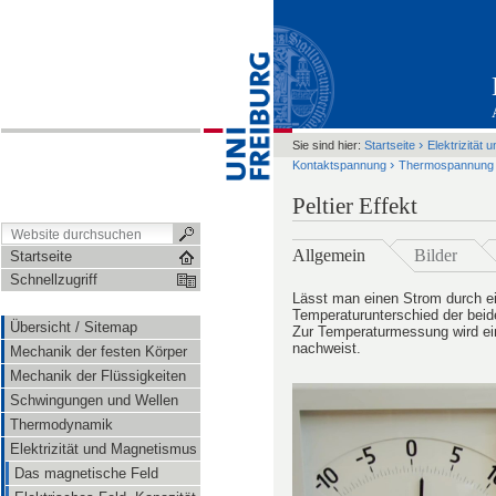
›
Sie sind hier:
Startseite
Elektrizität
›
Kontaktspannung
Thermospannung
Peltier Effekt
Allgemein
Bilder
Startseite
Schnellzugriff
Lässt man einen Strom durch e
Temperaturunterschied der beide
Übersicht / Sitemap
Zur Temperaturmessung wird ein
nachweist.
Mechanik der festen Körper
Mechanik der Flüssigkeiten
Schwingungen und Wellen
Thermodynamik
Elektrizität und Magnetismus
Das magnetische Feld