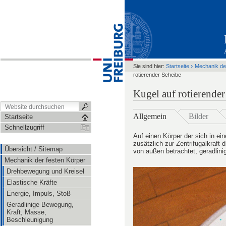
›
Sie sind hier:
Startseite
Mechanik de
rotierender Scheibe
Kugel auf rotierender
Allgemein
Bilder
Startseite
Schnellzugriff
Auf einen Körper der sich in e
zusätzlich zur Zentrifugalkraft 
Übersicht / Sitemap
von außen betrachtet, geradlini
Mechanik der festen Körper
Drehbewegung und Kreisel
Elastische Kräfte
Energie, Impuls, Stoß
Geradlinige Bewegung,
Kraft, Masse,
Beschleunigung