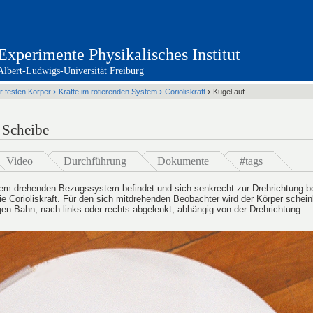
Experimente Physikalisches Institut
Albert-Ludwigs-Universität Freiburg
Übersicht / Sitemap
Mechanik der festen Körper
›
›
›
r festen Körper
Kräfte im rotierenden System
Corioliskraft
Kugel auf
Mechanik der Flüssigkeiten
Schwingungen und Wellen
Therm
Elektrizität und Magnetismus
Elektromagnetismus, Schwingungen 
Optik
Atom und Kernphysik
 Scheibe
Video
Durchführung
Dokumente
#tags
inem drehenden Bezugssystem befindet und sich senkrecht zur Drehrichtung be
die Corioliskraft. Für den sich mitdrehenden Beobachter wird der Körper schei
gen Bahn, nach links oder rechts abgelenkt, abhängig von der Drehrichtung.