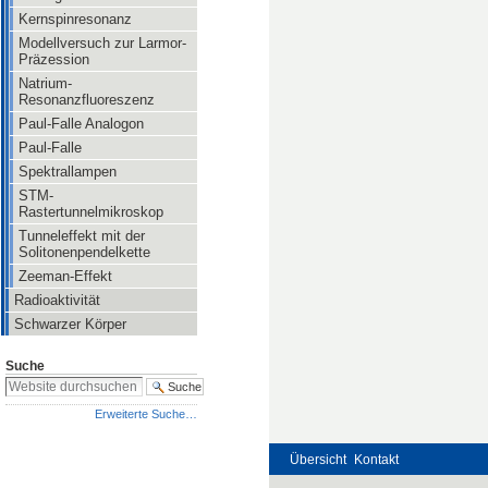
Kernspinresonanz
Modellversuch zur Larmor-
Präzession
Natrium-
Resonanzfluoreszenz
Paul-Falle Analogon
Paul-Falle
Spektrallampen
STM-
Rastertunnelmikroskop
Tunneleffekt mit der
Solitonenpendelkette
Zeeman-Effekt
Radioaktivität
Schwarzer Körper
Suche
Erweiterte Suche…
Übersicht
Kontakt