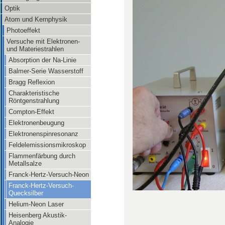
Optik
Atom und Kernphysik
Photoeffekt
Versuche mit Elektronen-
und Materiestrahlen
Absorption der Na-Linie
Balmer-Serie Wasserstoff
Bragg Reflexion
Charakteristische
Röntgenstrahlung
Compton-Effekt
Elektronenbeugung
Elektronenspinresonanz
Feldelemissionsmikroskop
Flammenfärbung durch
Metallsalze
Franck-Hertz-Versuch-Neon
Franck-Hertz-Versuch-
Quecksilber
Helium-Neon Laser
Heisenberg Akustik-
Analogie