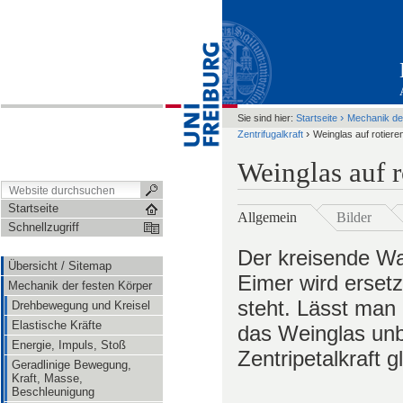
›
Sie sind hier:
Startseite
Mechanik de
›
Zentrifugalkraft
Weinglas auf rotiere
Weinglas auf r
Startseite
Allgemein
Bilder
Schnellzugriff
Der kreisende Wa
Übersicht / Sitemap
Eimer wird ersetz
Mechanik der festen Körper
steht. Lässt man
Drehbewegung und Kreisel
Elastische Kräfte
das Weinglas unb
Energie, Impuls, Stoß
Zentripetalkraft g
Geradlinige Bewegung,
Kraft, Masse,
Beschleunigung