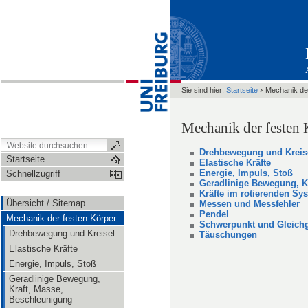
›
Sie sind hier:
Startseite
Mechanik de
Mechanik der festen 
Drehbewegung und Kreis
Startseite
Elastische Kräfte
Energie, Impuls, Stoß
Schnellzugriff
Geradlinige Bewegung, K
Kräfte im rotierenden Sy
Übersicht / Sitemap
Messen und Messfehler
Pendel
Mechanik der festen Körper
Schwerpunkt und Gleich
Drehbewegung und Kreisel
Täuschungen
Elastische Kräfte
Energie, Impuls, Stoß
Geradlinige Bewegung,
Kraft, Masse,
Beschleunigung