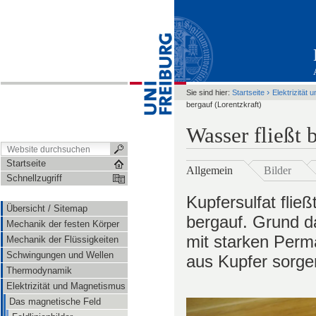
›
Sie sind hier:
Startseite
Elektrizität
bergauf (Lorentzkraft)
Wasser fließt 
Startseite
Allgemein
Bilder
Schnellzugriff
Kupfersulfat flie
Übersicht / Sitemap
bergauf. Grund da
Mechanik der festen Körper
mit starken Per
Mechanik der Flüssigkeiten
Schwingungen und Wellen
aus Kupfer sorge
Thermodynamik
Elektrizität und Magnetismus
Das magnetische Feld