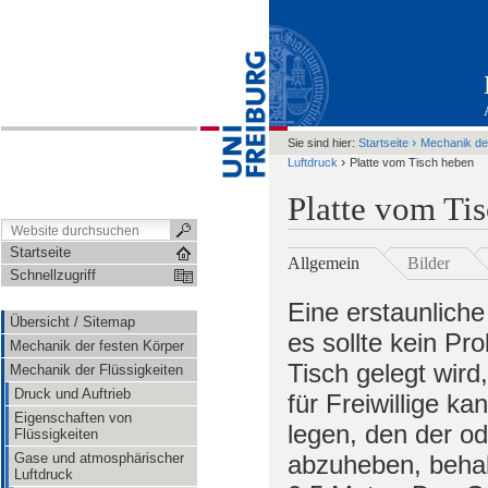
›
Sie sind hier:
Startseite
Mechanik der
›
Luftdruck
Platte vom Tisch heben
Platte vom Ti
Startseite
Allgemein
Bilder
Schnellzugriff
Eine erstaunlich
Übersicht / Sitemap
es sollte kein Pr
Mechanik der festen Körper
Tisch gelegt wir
Mechanik der Flüssigkeiten
Druck und Auftrieb
für Freiwillige k
Eigenschaften von
legen, den der od
Flüssigkeiten
Gase und atmosphärischer
abzuheben, behal
Luftdruck