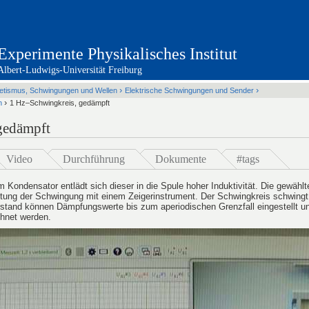
Experimente Physikalisches Institut
Albert-Ludwigs-Universität Freiburg
Übersicht / Sitemap
Mechanik der festen Körper
›
›
etismus, Schwingungen und Wellen
Elektrische Schwingungen und Sender
Mechanik der Flüssigkeiten
Schwingungen und Wellen
Therm
›
n
1 Hz–Schwingkreis, gedämpft
Elektrizität und Magnetismus
Elektromagnetismus, Schwingungen 
Optik
Atom und Kernphysik
gedämpft
Video
Durchführung
Dokumente
#tags
Kondensator entlädt sich dieser in die Spule hoher Induktivität. Die gewähl
ung der Schwingung mit einem Zeigerinstrument. Der Schwingkreis schwingt 
tand können Dämpfungswerte bis zum aperiodischen Grenzfall eingestellt un
chnet werden.