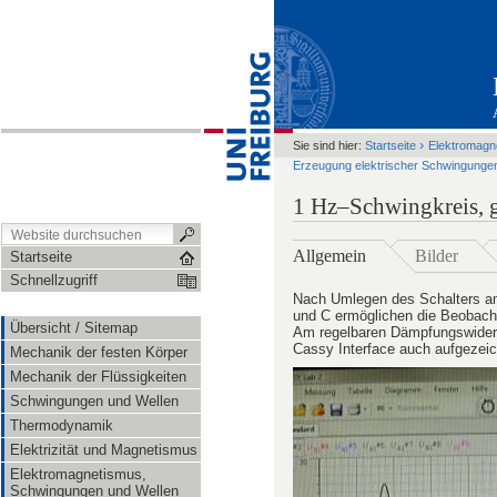
›
Sie sind hier:
Startseite
Elektromagn
Erzeugung elektrischer Schwingunge
1 Hz–Schwingkreis, 
Allgemein
Bilder
Startseite
Schnellzugriff
Nach Umlegen des Schalters am 
und C ermöglichen die Beobacht
Übersicht / Sitemap
Am regelbaren Dämpfungswiders
Cassy Interface auch aufgezei
Mechanik der festen Körper
Mechanik der Flüssigkeiten
Schwingungen und Wellen
Thermodynamik
Elektrizität und Magnetismus
Elektromagnetismus,
Schwingungen und Wellen