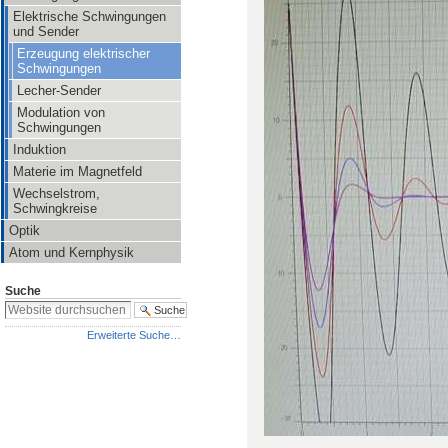
Elektrische Schwingungen
und Sender
Erzeugung elektrischer
Schwingungen
Lecher-Sender
Modulation von
Schwingungen
Induktion
Materie im Magnetfeld
Wechselstrom,
Schwingkreise
Optik
Atom und Kernphysik
Suche
Erweiterte Suche…