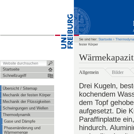
›
Sie sind hier:
Startseite
Thermodyna
fester Körper
Wärmekapazitä
Startseite
Allgemein
Bilder
Schnellzugriff
Drei Kugeln, bes
Übersicht / Sitemap
kochendem Wasse
Mechanik der festen Körper
dem Topf gehoben 
Mechanik der Flüssigkeiten
Schwingungen und Wellen
aufgesetzt. Die Ku
Thermodynamik
Paraffinplatte ein
Gase und Dämpfe
hindurch. Alumin
Phasenänderung und
Wärmemenge